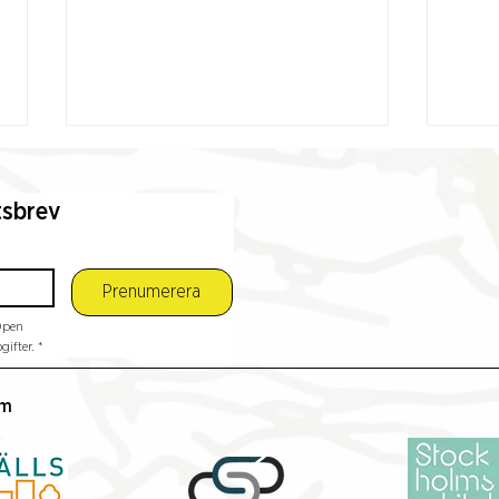
tsbrev
Prenumerera
pen 
Samfundet S:t Erik ny
Idéri
ifter.
*
medlem i Open House
Slak
Stockholm
fest
lm
tar 