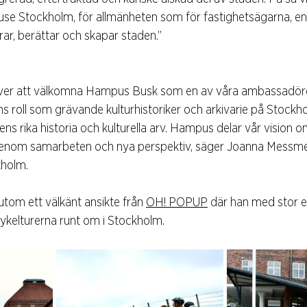
e Stockholm, för allmänheten som för fastighetsägarna, en 
ar, berättar och skapar staden.”
a över att välkomna Hampus Busk som en av våra ambassadör
 roll som grävande kulturhistoriker och arkivarie på Stockho
adens rika historia och kulturella arv. Hampus delar vår vision 
genom samarbeten och nya perspektiv, säger Joanna Messmer
holm.
om ett välkänt ansikte från 
OH! POPUP
 där han med stor en
ykelturerna runt om i Stockholm.