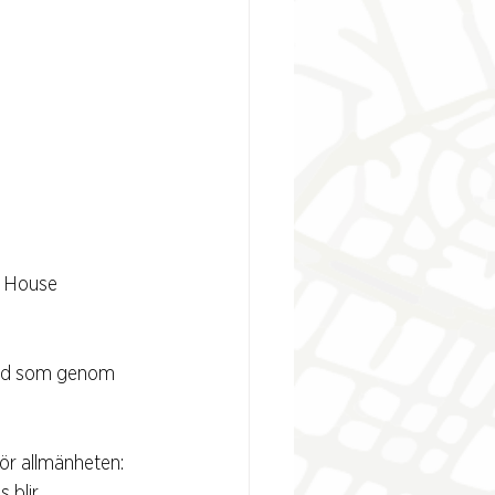
n House 
ord som genom 
ör allmänheten: 
 blir 