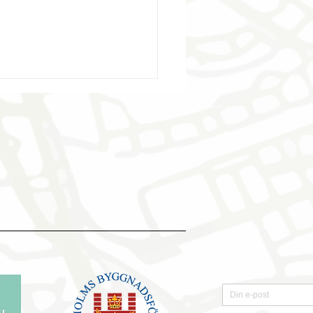
kt möte i
thusområdet när
ivalprogrammet för 2026
form