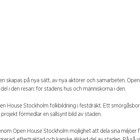
den skapas på nya sätt, av nya aktörer och samarbeten. Ope
 del i den resan: för stadens hus och människorna i den.
en House Stockholm folkbildning i festdräkt. Ett smörgåsb
 projekt förmedlar en sällsynt bild av staden.
enom Open House Stockholm möjlighet att dela sina miljöer f
tegrerad, eftertraktad och kanske älskad del av staden. På så vis