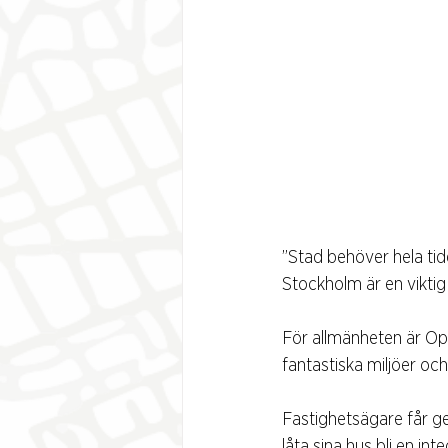
”Stad behöver hela ti
Stockholm är en viktig
För allmänheten är Op
fantastiska miljöer och
Fastighetsägare får g
låta sina hus bli en in