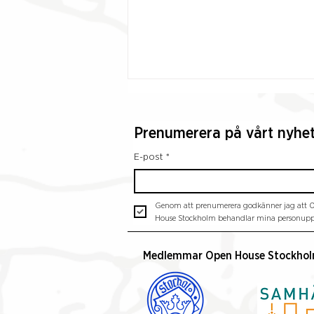
Prenumerera på vårt nyhe
E-post
*
Genom att prenumerera godkänner jag att O
"Arkitektur är allas
House Stockholm behandlar mina personuppg
angelägenhet" – Henrik
Nerlund ny ambassadör för
Medlemmar Open House Stockho
Open House Stockholm