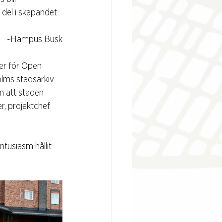
del i skapandet 
-Hampus Busk
er för Open 
lms stadsarkiv 
om att staden 
, projektchef 
tusiasm hållit 