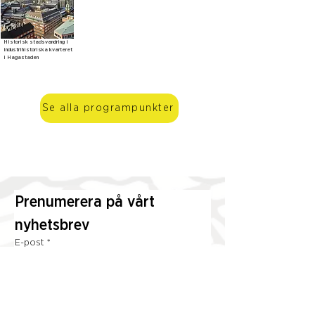
Historisk stadsvandring i
industrihistoriska kvarteret
i Hagastaden
Se alla programpunkter
Prenumerera på vårt 
nyhetsbrev
E-post
*
Prenumerera