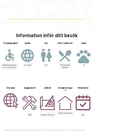
Information inför ditt besök
Tillgänglighet
Språk
WC
Mat i närheten
Hund
Rullstolsanpassad,
Svenska
Nej
Restaurang,
Ja
För hela familjen
Mataffär
Hemsida
Byggnadsår
Arkitekt
Fastighetsägar
Föranmälan
e
Atrium Ljungberg
1930
Ragnar Östberg
Nej