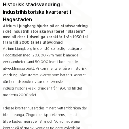
Historisk stadsvandring i
industrihistoriska kvarteret i
Hagastaden
Atrium Ljungberg bjuder på en stadsvandring
i det industrihistoriska kvarteret "Blästern"
med all dess tidsenliga karaktär från 1930 tal
fram till 2000 talets utbyggnad.
Atrium Ljungberg är den största fastighetsägaren i
Hagastaden med 120.000 kvm med blandade
verksamheter samt 50.000 kvm i kommande
utvecklingsprojekt. Vi kommer ta er på en historisk
vandring i vårt största kvarter som heter "Blästern"
där fler tidsepoker visar den svenska
industrihistoriska skildringen från 1930 tal till det
moderna 2000 talet.
I dessa kvarter huserades Mineralvattenfabriken där
bl.a. Loranga, Zingo och Apotekarens julmust
tillverkades men även Bilia och Volvo hade sina
kontor då några av Sveriges tidigare Volvobilar