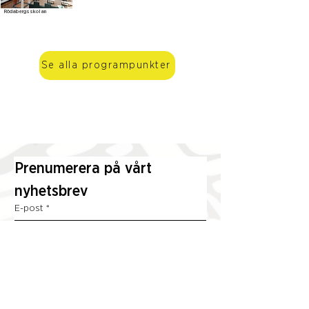
Rödabergsskolan
Se alla programpunkter
Prenumerera på vårt 
nyhetsbrev
E-post
*
Prenumerera
Genom att prenumerera godkänner jag att 
Open House Stockholm behandlar mina 
personuppgifter.
*