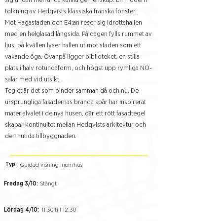
sig undan men ändå känna gemenskap. En modern
tolkning av Hedqvists klassiska franska fönster.
Mot Hagastaden och E4:an reser sig idrottshallen
med en helglasad långsida. På dagen fylls rummet av
ljus, på kvällen lyser hallen ut mot staden som ett
vakande öga. Ovanpå ligger biblioteket, en stilla
plats i halv rotundaform, och högst upp rymliga NO-
salar med vid utsikt.
Teglet är det som binder samman då och nu. De
ursprungliga fasadernas brända spår har inspirerat
materialvalet i de nya husen, där ett rött fasadtegel
skapar kontinuitet mellan Hedqvists arkitektur och
den nutida tillbyggnaden.
Typ:
Guidad visning inomhus
Fredag 3/10:
Stängt
Lördag 4/10:
11:30 till 12:30