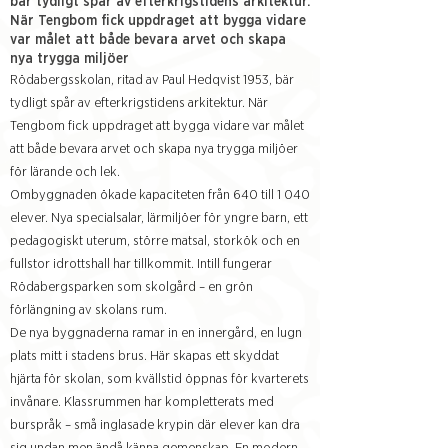
bär tydligt spår av efterkrigstidens arkitektur.
När Tengbom fick uppdraget att bygga vidare
var målet att både bevara arvet och skapa
nya trygga miljöer
Rödabergsskolan, ritad av Paul Hedqvist 1953, bär
tydligt spår av efterkrigstidens arkitektur. När
Tengbom fick uppdraget att bygga vidare var målet
att både bevara arvet och skapa nya trygga miljöer
för lärande och lek.
Ombyggnaden ökade kapaciteten från 640 till 1 040
elever. Nya specialsalar, lärmiljöer för yngre barn, ett
pedagogiskt uterum, större matsal, storkök och en
fullstor idrottshall har tillkommit. Intill fungerar
Rödabergsparken som skolgård – en grön
förlängning av skolans rum.
De nya byggnaderna ramar in en innergård, en lugn
plats mitt i stadens brus. Här skapas ett skyddat
hjärta för skolan, som kvällstid öppnas för kvarterets
invånare. Klassrummen har kompletterats med
burspråk – små inglasade krypin där elever kan dra