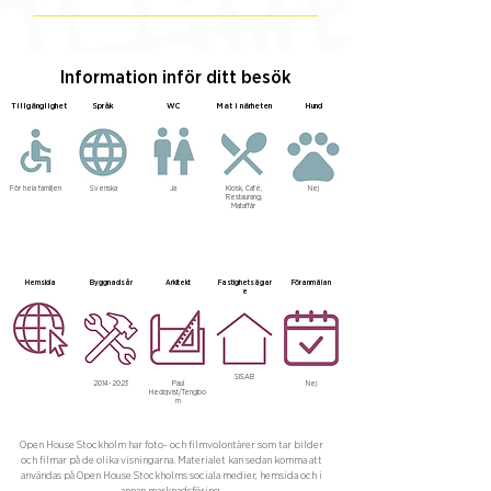
Information inför ditt besök
Tillgänglighet
Språk
WC
Mat i närheten
Hund
För hela familjen
Svenska
Ja
Kiosk, Café,
Nej
Restaurang,
Mataffär
Hemsida
Byggnadsår
Arkitekt
Fastighetsägar
Föranmälan
e
SISAB
2014-2023
Paul
Nej
Hedqvist/Tengbo
m
Open House Stockholm har foto- och filmvolontärer som tar bilder
och filmar på de olika visningarna. Materialet kan sedan komma att
användas på Open House Stockholms sociala medier, hemsida och i