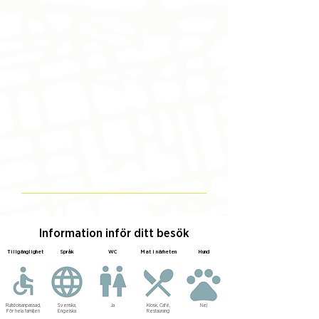
Information inför ditt besök
Tillgänglighet
Språk
WC
Mat i närheten
Hund
Rullstolsanpassad,
Svenska,
Ja
Kiosk, Café,
Nej
För hela familjen
Engelska
Restaurang