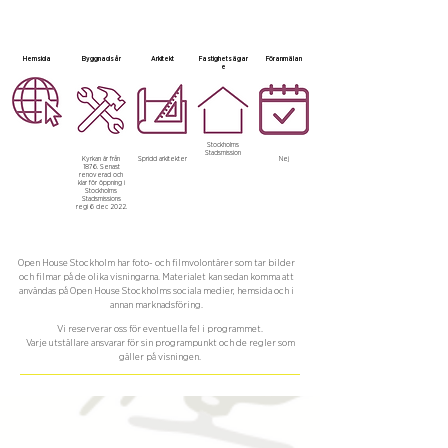
Hemsida
Byggnadsår
Arkitekt
Fastighetsägar
Föranmälan
e
Stockholms
Stadsmission
Kyrkan är från
Spridd arkitekter
Nej
1876. Senast
renoverad och
klar för öppning i
Stockholms
Stadsmissions
regi 6 dec 2022.
Open House Stockholm har foto- och filmvolontärer som tar bilder
och filmar på de olika visningarna. Materialet kan sedan komma att
användas på Open House Stockholms sociala medier, hemsida och i
annan marknadsföring.
Vi reserverar oss för eventuella fel i programmet.
Varje utställare ansvarar för sin programpunkt och de regler som
gäller på visningen.