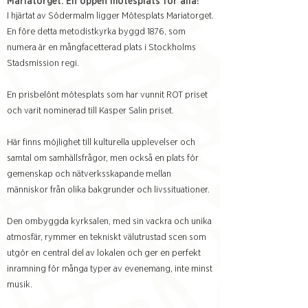
Mariatorget. En öppen mötesplats för alla!
I hjärtat av Södermalm ligger Mötesplats Mariatorget.
En före detta metodistkyrka byggd 1876, som
numera är en mångfacetterad plats i Stockholms
Stadsmission regi.
En prisbelönt mötesplats som har vunnit ROT priset
och varit nominerad till Kasper Salin priset.
Här finns möjlighet till kulturella upplevelser och
samtal om samhällsfrågor, men också en plats för
gemenskap och nätverksskapande mellan
människor från olika bakgrunder och livssituationer.
Den ombyggda kyrksalen, med sin vackra och unika
atmosfär, rymmer en tekniskt välutrustad scen som
utgör en central del av lokalen och ger en perfekt
inramning för många typer av evenemang, inte minst
musik.