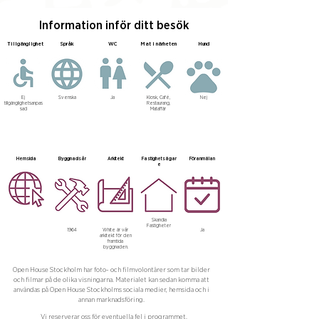
Information inför ditt besök
Tillgänglighet
Språk
WC
Mat i närheten
Hund
Ej
Svenska
Ja
Kiosk, Café,
Nej
tillgänglighetsanpas
Restaurang,
sad
Mataffär
Hemsida
Byggnadsår
Arkitekt
Fastighetsägar
Föranmälan
e
Skandia
Fastigheter
1964
White är vår
Ja
arkitekt för den
framtida
byggnaden.
Open House Stockholm har foto- och filmvolontärer som tar bilder
och filmar på de olika visningarna. Materialet kan sedan komma att
användas på Open House Stockholms sociala medier, hemsida och i
annan marknadsföring.
Vi reserverar oss för eventuella fel i programmet.