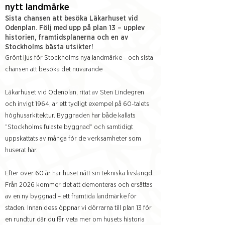
nytt landmärke
Sista chansen att besöka Läkarhuset vid
Odenplan. Följ med upp på plan 13 – upplev
historien, framtidsplanerna och en av
Stockholms bästa utsikter!
Grönt ljus för Stockholms nya landmärke – och sista
chansen att besöka det nuvarande
Läkarhuset vid Odenplan, ritat av Sten Lindegren
och invigt 1964, är ett tydligt exempel på 60-talets
höghusarkitektur. Byggnaden har både kallats
”Stockholms fulaste byggnad” och samtidigt
uppskattats av många för de verksamheter som
huserat här.
Efter över 60 år har huset nått sin tekniska livslängd.
Från 2026 kommer det att demonteras och ersättas
av en ny byggnad – ett framtida landmärke för
staden. Innan dess öppnar vi dörrarna till plan 13 för
en rundtur där du får veta mer om husets historia