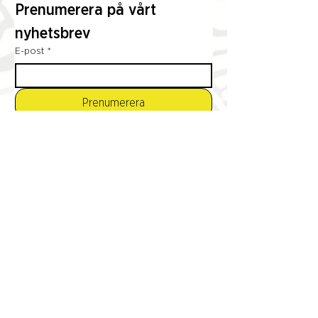
Prenumerera på vårt 
nyhetsbrev
E-post
*
Prenumerera
Genom att prenumerera godkänner jag att 
Open House Stockholm behandlar mina 
personuppgifter.
*
Medlemmar Open House Stockholm