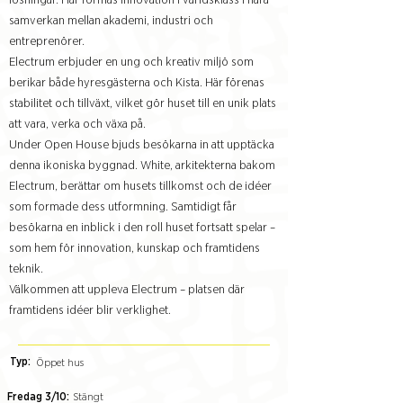
lösningar. Här formas innovation i världsklass i nära
samverkan mellan akademi, industri och
entreprenörer.
Electrum erbjuder en ung och kreativ miljö som
berikar både hyresgästerna och Kista. Här förenas
stabilitet och tillväxt, vilket gör huset till en unik plats
att vara, verka och växa på.
Under Open House bjuds besökarna in att upptäcka
denna ikoniska byggnad. White, arkitekterna bakom
Electrum, berättar om husets tillkomst och de idéer
som formade dess utformning. Samtidigt får
besökarna en inblick i den roll huset fortsatt spelar –
som hem för innovation, kunskap och framtidens
teknik.
Välkommen att uppleva Electrum – platsen där
framtidens idéer blir verklighet.
Typ:
Öppet hus
Fredag 3/10:
Stängt