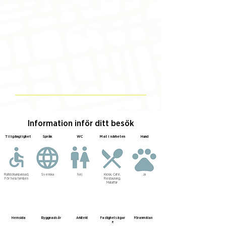
Information inför ditt besök
Tillgänglighet
Språk
WC
Mat i närheten
Hund
Rullstolsanpassad,
Svenska
Nej
Kiosk, Café,
Ja
För hela familjen
Restaurang,
Mataffär
Hemsida
Byggnadsår
Arkitekt
Fastighetsägar
Föranmälan
e