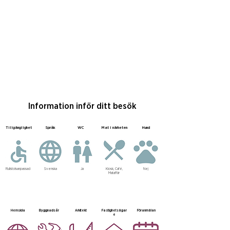
Information inför ditt besök
Tillgänglighet
Språk
WC
Mat i närheten
Hund
Rullstolsanpassad
Svenska
Ja
Kiosk, Café,
Nej
Mataffär
Hemsida
Byggnadsår
Arkitekt
Fastighetsägar
Föranmälan
e