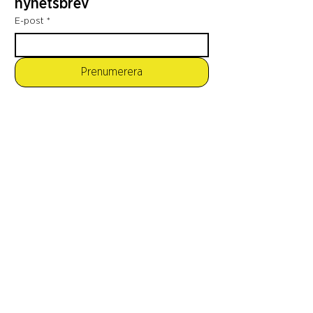
nyhetsbrev
E-post
*
Prenumerera
Genom att prenumerera godkänner jag att 
Open House Stockholm behandlar mina 
personuppgifter.
*
Medlemmar Open House Stockholm