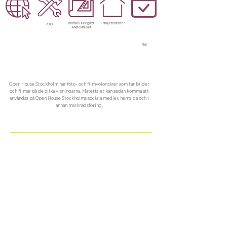
Thomas Hultegård,
Familjebostäder
2010
Arkitekthuset
Nej
Open House Stockholm har foto- och filmvolontärer som tar bilder
och filmar på de olika visningarna. Materialet kan sedan komma att
användas på Open House Stockholms sociala medier, hemsida och i
annan marknadsföring.