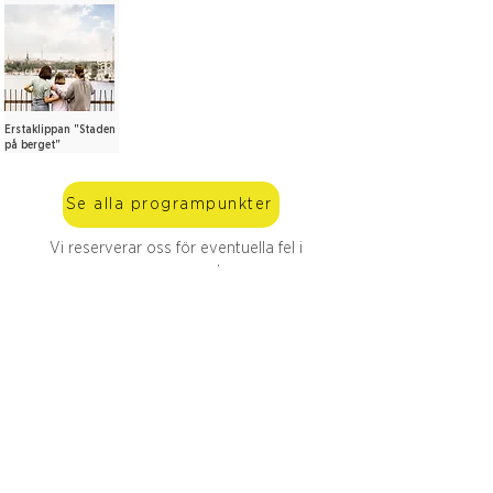
Erstaklippan "Staden
på berget"
Se alla programpunkter
Vi reserverar oss för eventuella fel i
programmet
Prenumerera på vårt 
nyhetsbrev
E-post
*
Prenumerera