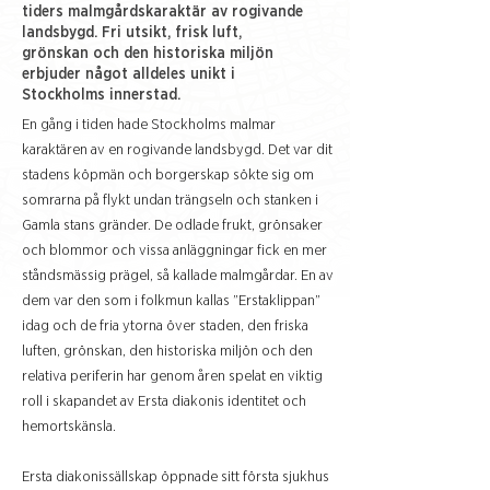
tiders malmgårdskaraktär av rogivande
landsbygd. Fri utsikt, frisk luft,
grönskan och den historiska miljön
erbjuder något alldeles unikt i
Stockholms innerstad.
En gång i tiden hade Stockholms malmar
karaktären av en rogivande landsbygd. Det var dit
stadens köpmän och borgerskap sökte sig om
somrarna på flykt undan trängseln och stanken i
Gamla stans gränder. De odlade frukt, grönsaker
och blommor och vissa anläggningar fick en mer
ståndsmässig prägel, så kallade malmgårdar. En av
dem var den som i folkmun kallas ”Erstaklippan”
idag och de fria ytorna över staden, den friska
luften, grönskan, den historiska miljön och den
relativa periferin har genom åren spelat en viktig
roll i skapandet av Ersta diakonis identitet och
hemortskänsla.
Ersta diakonissällskap öppnade sitt första sjukhus