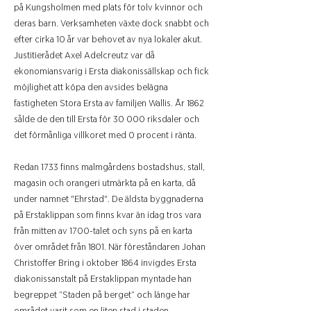
på Kungsholmen med plats för tolv kvinnor och
deras barn. Verksamheten växte dock snabbt och
efter cirka 10 år var behovet av nya lokaler akut.
Justitierådet Axel Adelcreutz var då
ekonomiansvarig i Ersta diakonissällskap och fick
möjlighet att köpa den avsides belägna
fastigheten Stora Ersta av familjen Wallis. År 1862
sålde de den till Ersta för 30 000 riksdaler och
det förmånliga villkoret med 0 procent i ränta.
Redan 1733 finns malmgårdens bostadshus, stall,
magasin och orangeri utmärkta på en karta, då
under namnet "Ehrstad". De äldsta byggnaderna
på Erstaklippan som finns kvar än idag tros vara
från mitten av 1700-talet och syns på en karta
över området från 1801. När föreståndaren Johan
Christoffer Bring i oktober 1864 invigdes Ersta
diakonissanstalt på Erstaklippan myntade han
begreppet ”Staden på berget” och länge har