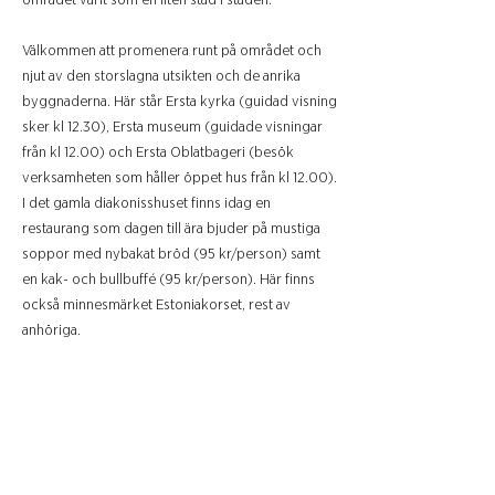
området varit som en liten stad i staden.
Välkommen att promenera runt på området och
njut av den storslagna utsikten och de anrika
byggnaderna. Här står Ersta kyrka (guidad visning
sker kl 12.30), Ersta museum (guidade visningar
från kl 12.00) och Ersta Oblatbageri (besök
verksamheten som håller öppet hus från kl 12.00).
I det gamla diakonisshuset finns idag en
restaurang som dagen till ära bjuder på mustiga
soppor med nybakat bröd (95 kr/person) samt
en kak- och bullbuffé (95 kr/person). Här finns
också minnesmärket Estoniakorset, rest av
anhöriga.