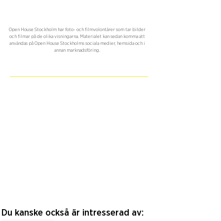
Open House Stockholm har foto- och filmvolontärer som tar bilder
och filmar på de olika visningarna. Materialet kan sedan komma att
användas på Open House Stockholms sociala medier, hemsida och i
annan marknadsföring.
Du kanske också är intresserad av: