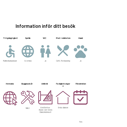
Information inför ditt besök
Tillgänglighet
Språk
WC
Mat i närheten
Hund
Rullstolsanpassad
Svenska
Ja
Café, Restaurang
Ja
Hemsida
Byggnadsår
Arkitekt
Fastighetsägar
Föranmälan
e
Emil Befwe
Ersta diakoni
1862
ritade det Stora
Diakonisshuset
Nej