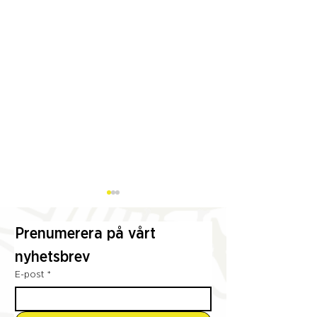
Prenumerera på vårt 
nyhetsbrev
E-post
*
Från Almstriden till
Referensgruppe