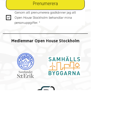
Almhöjden – en cykeltur
studiebesök i
Prenumerera
genom Stockholms gröna
omvandlade
Genom att prenumerera godkänner jag att 
historia
industrikvarter i
Open House Stockholm behandlar mina 
Hammarby Sjöst
personuppgifter.
*
Medlemmar Open House Stockholm
Partner
2026