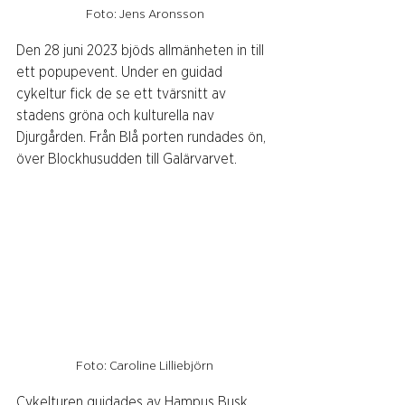
Foto: Jens Aronsson
Den 28 juni 2023 bjöds allmänheten in till 
ett popupevent. Under en guidad 
cykeltur fick de se ett tvärsnitt av 
stadens gröna och kulturella nav 
Djurgården. Från Blå porten rundades ön, 
över Blockhusudden till Galärvarvet. 
Foto: Caroline Lilliebjörn
Cykelturen guidades av Hampus Busk, 