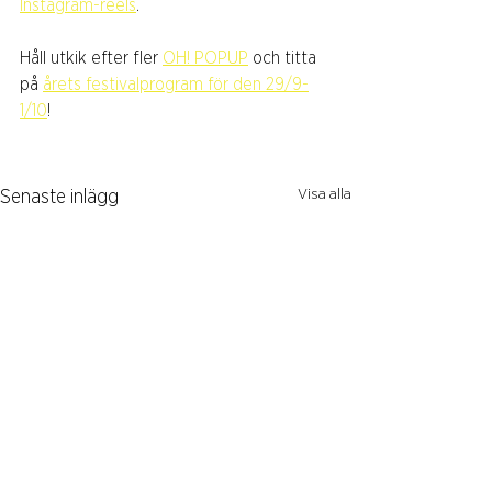
Instagram-reels
. 
Håll utkik efter fler 
OH! POPUP
 och titta 
på 
årets festivalprogram för den 29/9-
1/10
!
Visa alla
Senaste inlägg