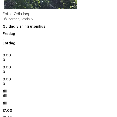
Foto:
Odla Ihop
Hållbarhet, Stadsliv
Guidad visning utomhus
Fredag
:
Lördag
:
07:0
0
07:0
0
07:0
0
till
till
till
17:00