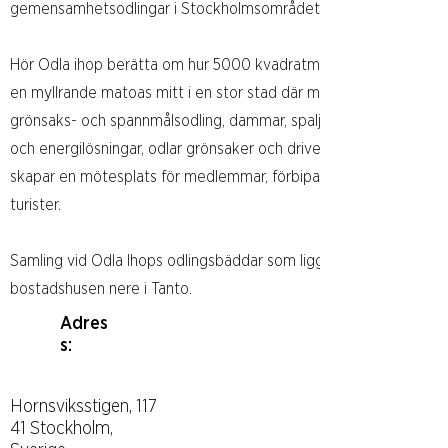
gemensamhetsodlingar i Stockholmsområdet varav en i Tanto.
Hör Odla ihop berätta om hur 5000 kvadratmeter parkmark förvan
en myllrande matoas mitt i en stor stad där man bygger skogstr
grönsaks- och spannmålsodling, dammar, spaljéer, komposter, be
och energilösningar, odlar grönsaker och driver upp perenna väx
skapar en mötesplats för medlemmar, förbipasserande, grannar 
turister.
Samling vid Odla Ihops odlingsbäddar som ligger ca 30 meter n
bostadshusen nere i Tanto.
Adres
s:
Hornsviksstigen, 117
41 Stockholm,