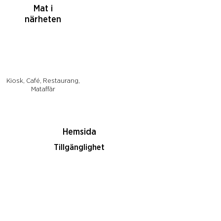
Mat i
närheten
Kiosk, Café, Restaurang,
Mataffär
Hemsida
Tillgänglighet
För hela familjen
Tillgång till WC