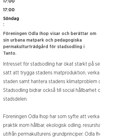
17:00
17:00
Söndag
:
Föreningen Odla Ihop visar och berättar om
sin urbana matpark och pedagogiska
permakulturträdgård för stadsodling i
Tanto.
Intresset för stadsodling har ökat starkt på senare tid. Stadsodli
sätt att trygga stadens matproduktion, verka för ökad biodiversi
staden samt hantera stadens klimatproblem och resurshantering
Stadsodling bidrar också till social hållbarhet och sammanhållning
stadsdelen.
Föreningen Odla Ihop har som syfte att verka för spridning av k
praktik inom hållbar, ekologisk odling, resurshantering och biodiv
utifrån permakulturens grundprinciper. Odla Ihop har startat fem