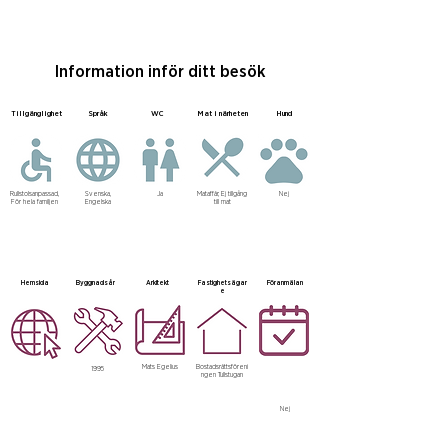
Information inför ditt besök
Tillgänglighet
Språk
WC
Mat i närheten
Hund
Rullstolsanpassad,
Svenska,
Ja
Mataffär, Ej tillgång
Nej
För hela familjen
Engelska
till mat
Hemsida
Byggnadsår
Arkitekt
Fastighetsägar
Föranmälan
e
Mats Egelius
Bostadsrättsföreni
1995
ngen Tullstugan
Nej