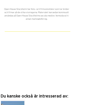
Open House Stockholm har foto- och filmvolontärer som tar bilder
och filmar på de olika visningarna. Materialet kan sedan komma att
användas på Open House Stockholms sociala medier, hemsida och i
annan marknadsföring.
Du kanske också är intresserad av: