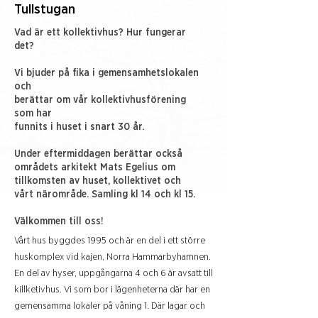
Tullstugan
Vad är ett kollektivhus? Hur fungerar
det?
Vi bjuder på fika i gemensamhetslokalen
och
berättar om vår kollektivhusförening
som har
funnits i huset i snart 30 år.
Under eftermiddagen berättar också
områdets arkitekt Mats Egelius om
tillkomsten av huset, kollektivet och
vårt närområde. Samling kl 14 och kl 15.
Välkommen till oss!
Vårt hus byggdes 1995 och är en del i ett större
huskomplex vid kajen, Norra Hammarbyhamnen.
En del av hyser, uppgångarna 4 och 6 är avsatt till
killketivhus. Vi som bor i lägenheterna där har en
gemensamma lokaler på våning 1. Där lagar och