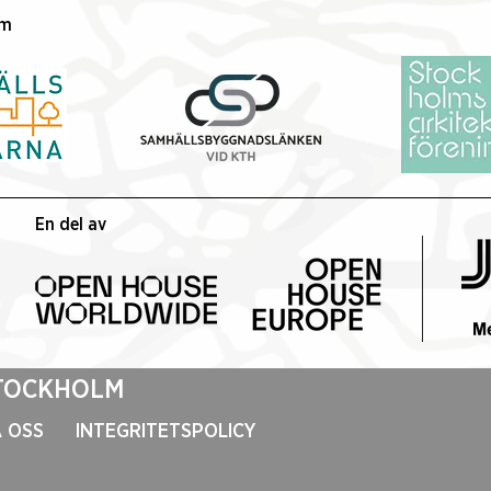
Stockholm
fest
lm
tar 
En del av
STOCKHOLM
 OSS
INTEGRITETSPOLICY