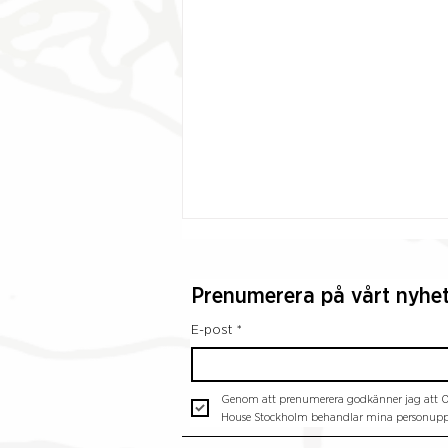
Prenumerera på vårt nyhe
E-post
*
Genom att prenumerera godkänner jag att O
"Arkitektur är allas
House Stockholm behandlar mina personuppg
angelägenhet" – Henrik