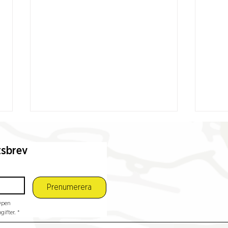
tsbrev
Prenumerera
pen 
Samfundet S:t Erik ny
Idéri
ifter.
*
medlem i Open House
Slak