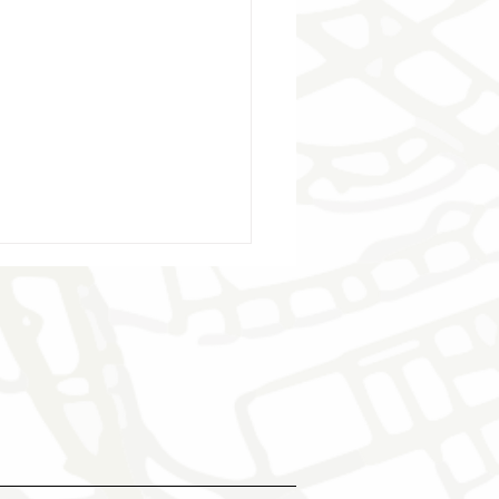
kt möte i
thusområdet när