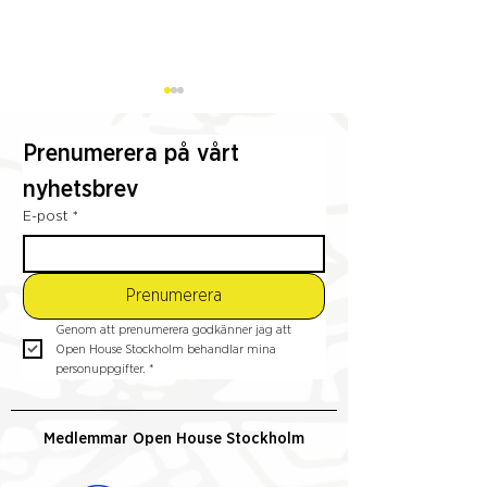
Prenumerera på vårt 
nyhetsbrev
E-post
*
Från Almstriden till
Referensgruppe
Almhöjden – en cykeltur
studiebesök i
Prenumerera
genom Stockholms gröna
omvandlade
Genom att prenumerera godkänner jag att 
historia
industrikvarter i
Open House Stockholm behandlar mina 
Hammarby Sjöst
personuppgifter.
*
Medlemmar Open House Stockholm