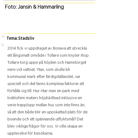
Foto:
Jansin & Hammarling
Tema:
Stadsliv
2014 fick vi uppdraget av Bonava att utveckla
ett långsmalt område i Tollare som knyter ihop
Tollare torg uppe på höjden och Hamntorget
nere vid vattnet. Ytan, som skulle bli
kommunal mark efter färdigställandet, var
speciell och det fanns komplexa faktorer att
förhålla sig till. Hur ritar man en park med
trettiofem meters höjdskillnad inklusive en
serie trapplopp mellan hus som inte finns än,
så att den både blir en uppskattad plats för de
boende och ett spännande utflyktsmål? Det
blev viktiga frågor för oss. Vi ville skapa en
upplevelse för besökarna.