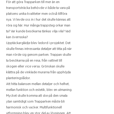
För att göra Trapparken till mer än en
transportsträcka behövde vi både ta vara på
platsens unika kvaliteter men också tillföra
nya. Vi levde oss in i hur det skulle kännas att
röra sig här. Hur många trappsteg orkar man
ta? Var kunde besökarna tänkas vilja vila? Vad
kan överraska?
Upptäckarglädje blev ledord i projektet. Det
skulle finnas intressanta detaljer att titta på när
man rörde sig genom parken. Trappan skulle
ta besökarna på en resa, från vattnet till
skogen eller vice versa. Grönskan skulle
klättra på de vinklade murarna från upphöjda
planteringslådor.
Att hitta balansen mellan detaljer och helhet,
mellan funktion och estetik, blev en utmaning.
Mycket skulle komma att ske på den smala
ytan samtidigt som Trapparken måste bli
harmonisk och vacker. Multifunktionell
utformning blev en stor del av lösningen. Att