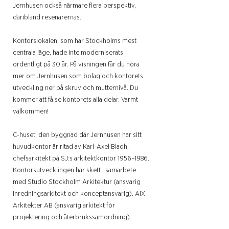
Jernhusen också närmare flera perspektiv,
däribland resenärernas.
Kontorslokalen, som har Stockholms mest
centrala läge, hade inte moderniserats
ordentligt på 30 år. På visningen får du höra
mer om Jernhusen som bolag och kontorets
utveckling ner på skruv och mutternivå. Du
kommer att få se kontorets alla delar. Varmt
välkommen!
C-huset, den byggnad där Jernhusen har sitt
huvudkontor är ritad av Karl-Axel Bladh,
chefsarkitekt på SJ:s arkitektkontor 1956–1986.
Kontorsutvecklingen har skett i samarbete
med Studio Stockholm Arkitektur (ansvarig
inredningsarkitekt och konceptansvarig). AIX
Arkitekter AB (ansvarig arkitekt för
projektering och återbrukssamordning).