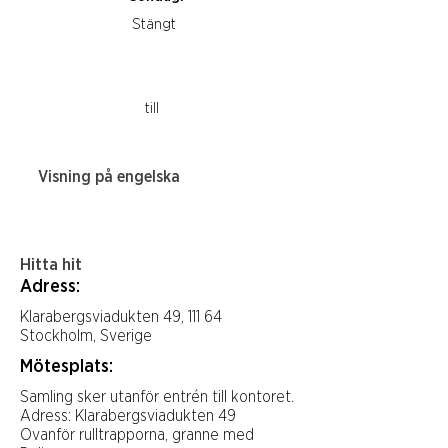
Stängt
till
Visning på engelska
Hitta hit
Adress:
Klarabergsviadukten 49, 111 64
Stockholm, Sverige
Mötesplats:
Samling sker utanför entrén till kontoret.
Adress: Klarabergsviadukten 49
Ovanför rulltrapporna, granne med