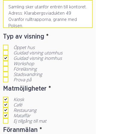
O
Typ av visning
*
b
Öppet hus
l
Guidad visning utomhus
i
Guidad visning inomhus
g
Workshop
Föreläsning
a
Stadsvandring
t
Prova på
o
O
Matmöjligheter
*
r
b
i
Kiosk
l
s
Café
i
k
Restaurang
g
t
Mataffär
Ej tillgång till mat
a
t
O
Föranmälan
*