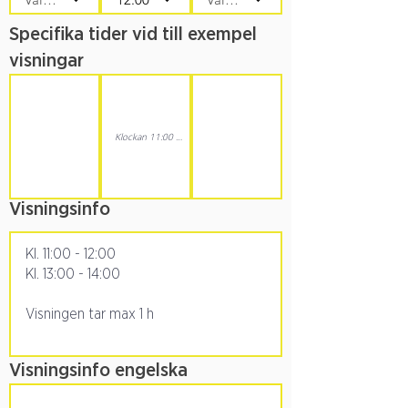
r
i
Specifika tider vid till exempel
s
visningar
k
t
Visningsinfo
Visningsinfo engelska