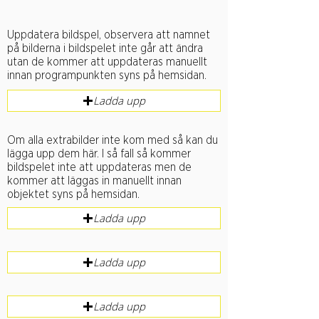
g
s
a
k
Uppdatera bildspel, observera att namnet
t
t
på bilderna i bildspelet inte går att ändra
o
utan de kommer att uppdateras manuellt
r
innan programpunkten syns på hemsidan.
i
s
Ladda upp
k
t
Om alla extrabilder inte kom med så kan du
lägga upp dem här. I så fall så kommer
bildspelet inte att uppdateras men de
kommer att läggas in manuellt innan
objektet syns på hemsidan.
Ladda upp
Ladda upp
Ladda upp