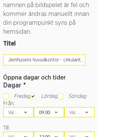
namnen på bildspelet är fel och
kommer ändras manuellt innan
din programpunkt syns på
hemsidan.
Titel
Öppna dagar och tider
O
Dagar
*
b
Fredag
Lördag
Söndag
l
Från:
i
g
Välj en tid
09:00
Välj en tid
a
t
Till:
o
Välj en tid
12:00
Välj en tid