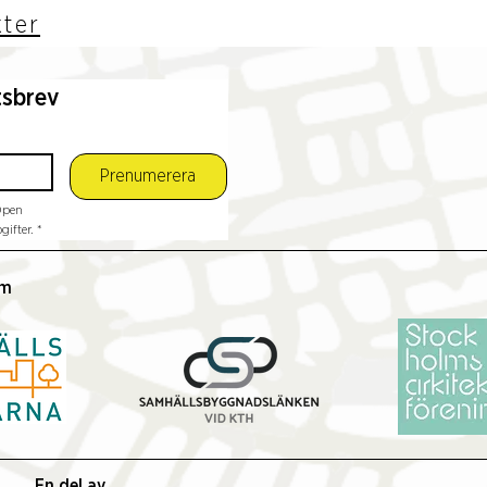
kter
tsbrev
Prenumerera
pen 
ifter.
*
lm
En del av