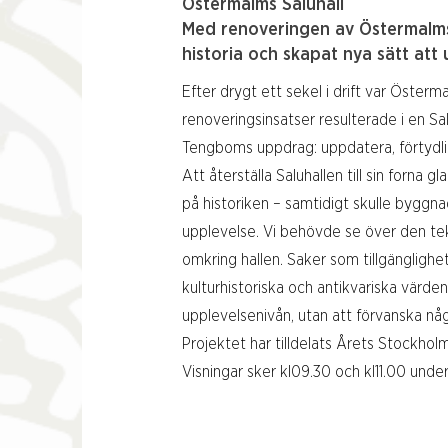
Östermalms Saluhall
Med renoveringen av Östermalms 
historia och skapat nya sätt att
Efter drygt ett sekel i drift var Österm
renoveringsinsatser resulterade i en Sal
Tengboms uppdrag: uppdatera, förtydli
Att återställa Saluhallen till sin forna g
på historiken – samtidigt skulle byggn
upplevelse. Vi behövde se över den te
omkring hallen. Saker som tillgänglighet
kulturhistoriska och antikvariska värden
upplevelsenivån, utan att förvanska n
Projektet har tilldelats Årets Stockho
Visningar sker kl09.30 och kl11.00 unde