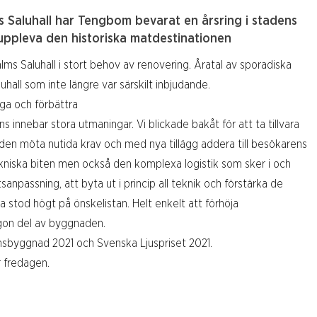
Saluhall har Tengbom bevarat en årsring i stadens
 uppleva den historiska matdestinationen
alms Saluhall i stort behov av renovering. Åratal av sporadiska
uhall som inte längre var särskilt inbjudande.
ga och förbättra
lans innebar stora utmaningar. Vi blickade bakåt för att ta tillvara
aden möta nutida krav och med nya tillägg addera till besökarens
kniska biten men också den komplexa logistik som sker i och
sanpassning, att byta ut i princip all teknik och förstärka de
a stod högt på önskelistan. Helt enkelt att förhöja
ågon del av byggnaden.
lmsbyggnad 2021 och Svenska Ljuspriset 2021.
r fredagen.