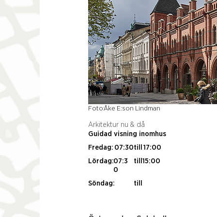
Foto:
Åke E:son Lindman
Arkitektur nu & då
Guidad visning inomhus
Fredag:
07:30
till
17:00
Lördag:
07:3
till
15:00
0
Söndag:
till