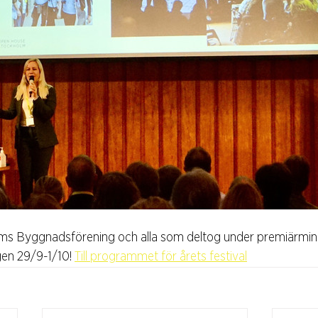
olms Byggnadsförening och alla som deltog under premiärmingl
en 29/9-1/10! 
Till programmet för årets festival