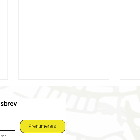
tsbrev
Prenumerera
pen 