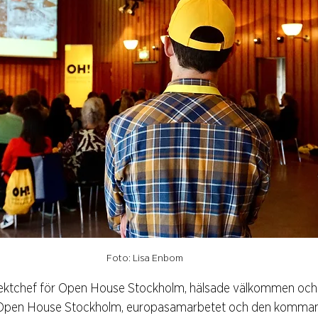
Foto: Lisa Enbom
ektchef för Open House Stockholm, hälsade välkommen och 
 Open House Stockholm, europasamarbetet och den komma