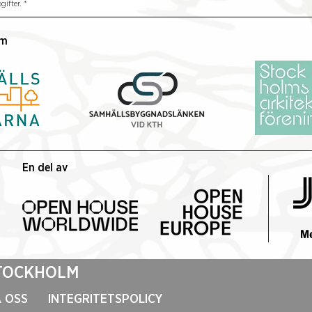
Från Almstriden till
Refe
ifter.
*
Almhöjden – en cykeltur
stud
genom Stockholms gröna
indu
lm
historia
Sjös
En del av
STOCKHOLM
 OSS
INTEGRITETSPOLICY