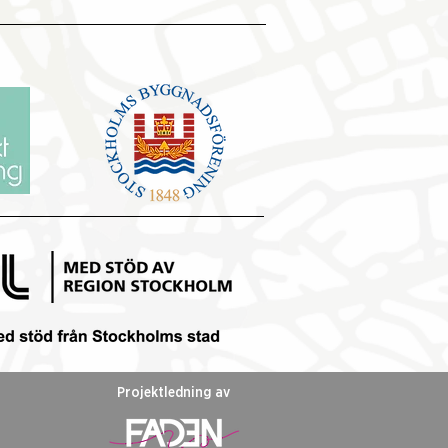
rensgruppen på
iebesök i omvandlade
strikvarter i Hammarby
tad
Projektledning av