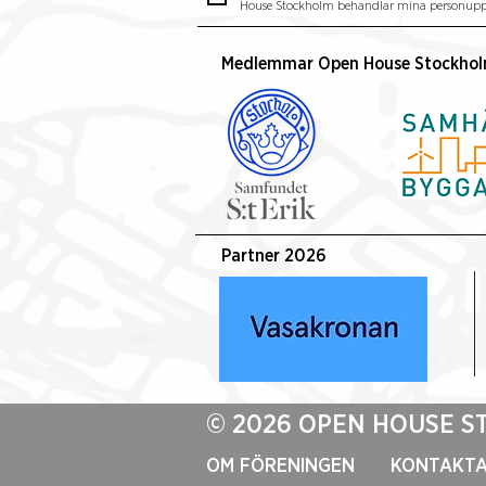
Samfundet S:t Erik ny
House Stockholm behandlar mina personuppg
medlem i Open House
Stockholm
Medlemmar Open House Stockho
Partner 2026
© 2026 OPEN HOUSE 
OM FÖRENINGEN
KONTAKTA